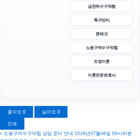
금천하수구막힘
축구반티
폰테크
노원구하수구막힘
조정이혼
이혼전문변호사
강남하수구막힘
서울상간녀소송변호사
좋아요
0
싫어요
0
재산분할소송
인쇄
위자료
«
도봉구하수구막힘 상담 준비 안내 2026년07월06일 09시41분