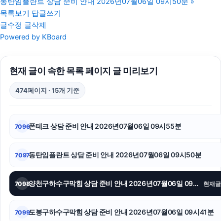
동탄임플란트 상담 준비 안내 2026년07월06일 09시50분
»
용산구하수구막힘
목록보기
답글쓰기
글수정
글삭제
인스타그램 팔로워 구매
Powered by KBoard
마포하수구막힘
현재 글이 속한 목록 페이지 글 미리보기
동작하수구막힘
474페이지 · 15개 기준
용인이혼전문변호사
수원법무법인
폰테크 상담 준비 안내 2026년07월06일 09시55분
7096
의정부학교폭력변호사
동탄임플란트 상담 준비 안내 2026년07월06일 09시50분
7097
서초성범죄변호사
상간녀위자료
양천구하수구막힘 상담 준비 안내 2026년07월06일 09시44분
7098
현재글
폰테크
도봉구하수구막힘 상담 준비 안내 2026년07월06일 09시41분
7099