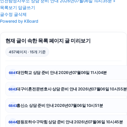
인천탐정사무소 상담 준비 안내 2026년07월06일 10시35분
»
수원학교폭력변호사
목록보기
답글쓰기
글수정
글삭제
서울음주운전변호사
Powered by KBoard
용인상간소송변호사
현재 글이 속한 목록 페이지 글 미리보기
탐정사무소
457페이지 · 15개 기준
용인학교폭력변호사
인스타그램 좋아요 구매
대안학교 상담 준비 안내 2026년07월06일 11시04분
6841
대전흥신소
대구이혼전문변호사 상담 준비 안내 2026년07월06일 10시55분
6842
용인이혼전문변호사
오렌지티켓
흥신소 상담 준비 안내 2026년07월06일 10시51분
6843
부산휴대폰성지
영등포하수구막힘 상담 준비 안내 2026년07월06일 10시45분
6844