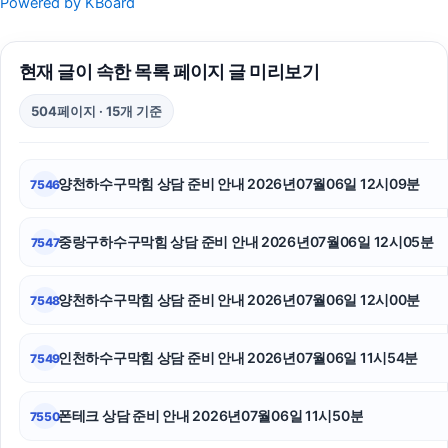
Powered by KBoard
동탄임플란트
현재 글이 속한 목록 페이지 글 미리보기
톰티켓
504페이지 · 15개 기준
상간녀위자료
서초구하수구막힘
양천하수구막힘 상담 준비 안내 2026년07월06일 12시09분
7546
강아지파양
중랑구하수구막힘 상담 준비 안내 2026년07월06일 12시05분
7547
항암요양병원
남양주이혼전문변호사
양천하수구막힘 상담 준비 안내 2026년07월06일 12시00분
7548
수원성범죄변호사
인천하수구막힘 상담 준비 안내 2026년07월06일 11시54분
7549
수원형사변호사
폰테크 상담 준비 안내 2026년07월06일 11시50분
7550
마포구하수구막힘