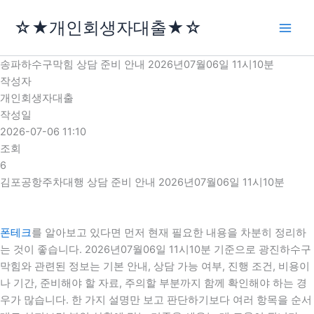
콘
☆★개인회생자대출★☆
텐
츠
로
송파하수구막힘 상담 준비 안내 2026년07월06일 11시10분
건
작성자
너
개인회생자대출
뛰
작성일
기
2026-07-06 11:10
조회
6
김포공항주차대행 상담 준비 안내 2026년07월06일 11시10분
폰테크
를 알아보고 있다면 먼저 현재 필요한 내용을 차분히 정리하
는 것이 좋습니다. 2026년07월06일 11시10분 기준으로 광진하수구
막힘와 관련된 정보는 기본 안내, 상담 가능 여부, 진행 조건, 비용이
나 기간, 준비해야 할 자료, 주의할 부분까지 함께 확인해야 하는 경
우가 많습니다. 한 가지 설명만 보고 판단하기보다 여러 항목을 순서