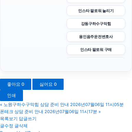
인스타 팔로워 늘리기
강동구하수구막힘
용인음주운전변호사
인스타 팔로워 구매
상간남소송
흥신소
좋아요
0
싫어요
0
고양이보호소
인쇄
이혼소송
«
노원구하수구막힘 상담 준비 안내 2026년07월06일 11시05분
폰테크 상담 준비 안내 2026년07월06일 11시17분
»
수원형사변호사
목록보기
답글쓰기
글수정
글삭제
동작하수구막힘