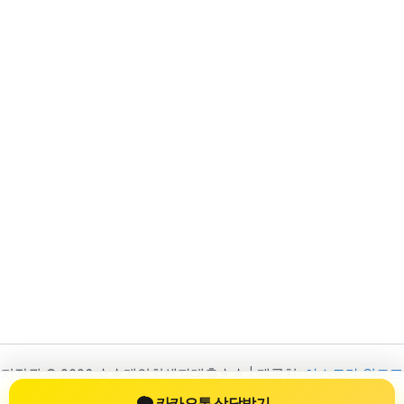
저작권 © 2026 ☆★개인회생자대출★☆ | 제공처:
아스트라 워드프
레스 테마
카카오톡 상담받기