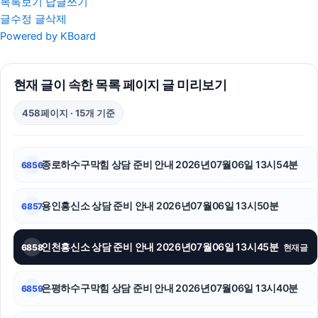
목록보기
답글쓰기
글수정
글삭제
의정부학교폭력변호사
Powered by KBoard
안산피부과
현재 글이 속한 목록 페이지 글 미리보기
트립닷컴 할인코드
458페이지 · 15개 기준
신용카드현금화
대전이혼전문변호사
종로하수구막힘 상담 준비 안내 2026년07월06일 13시54분
6856
청주이혼전문변호사
용인흥신소 상담 준비 안내 2026년07월06일 13시50분
6857
수원음주운전변호사
상간남소송
인천흥신소 상담 준비 안내 2026년07월06일 13시45분
6858
현재글
인스타 좋아요 늘리기
은평하수구막힘 상담 준비 안내 2026년07월06일 13시40분
6859
김해이혼전문변호사