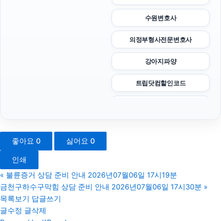
수원변호사
의정부형사전문변호사
강아지파양
트립닷컴할인코드
하수구막힘
동작구하수구막힘
좋아요
0
싫어요
0
애견파양
인쇄
의정부법률사무소
«
불륜증거 상담 준비 안내 2026년07월06일 17시19분
금천구하수구막힘 상담 준비 안내 2026년07월06일 17시30분
»
아고다할인코드
목록보기
답글쓰기
글수정
글삭제
양천하수구막힘