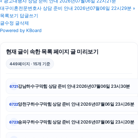
«
광고대행사 상담 준비 안내 2026년07월06일 22시21분
대구이혼전문변호사 상담 준비 안내 2026년07월06일 22시29분
»
상간녀위자료
목록보기
답글쓰기
글수정
글삭제
말기암요양병원
Powered by KBoard
인스타 좋아요 구매
현재 글이 속한 목록 페이지 글 미리보기
인스타 좋아요 구매
449페이지 · 15개 기준
동탄피부과
이혼소송
강남하수구막힘 상담 준비 안내 2026년07월06일 23시30분
6721
인스타 좋아요
양천구하수구막힘 상담 준비 안내 2026년07월06일 23시26분
6722
은평하수구막힘
노원하수구막힘
송파구하수구막힘 상담 준비 안내 2026년07월06일 23시20분
6723
인스타 좋아요