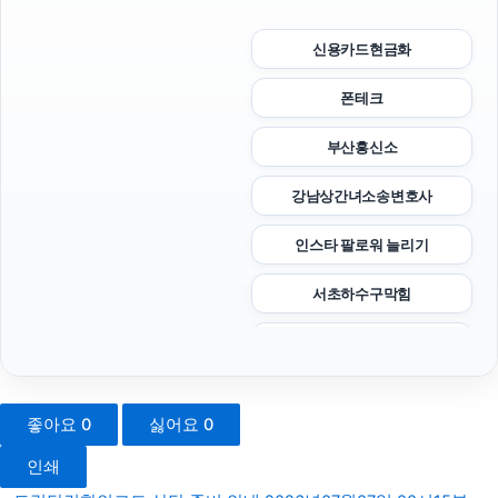
신용카드현금화
폰테크
부산흥신소
강남상간녀소송변호사
인스타 팔로워 늘리기
서초하수구막힘
수원변호사
용인흥신소
좋아요
0
싫어요
0
눈꽃빙수기
인쇄
파양보호소