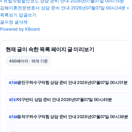
«
트립닷컴할인코드 상담 준비 안내 2026년07월07일 00시15분
김해이혼전문변호사 상담 준비 안내 2026년07월07일 00시24분
»
의정부이혼변호사
목록보기
답글쓰기
글수정
글삭제
인스타 팔로워
Powered by KBoard
상간소송
현재 글이 속한 목록 페이지 글 미리보기
소액결제현금화
450페이지 · 15개 기준
이혼변호사
흥신소
광진구하수구막힘 상담 준비 안내 2026년07월07일 00시51분
6736
이혼변호사
야구반티 상담 준비 안내 2026년07월07일 00시45분
6737
인스타 좋아요
중랑구하수구막힘
동작구하수구막힘 상담 준비 안내 2026년07월07일 00시39분
6738
이혼전문변호사