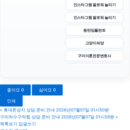
인스타그램 팔로워 늘리기
인스타그램 팔로워 늘리기
동탄임플란트
고양이파양
구미이혼전문변호사
톰티켓
서초음주운전변호사
좋아요
0
싫어요
0
구로하수구막힘
인쇄
말기암요양병원
«
휴대폰성지 상담 준비 안내 2026년07월07일 01시50분
구리하수구막힘 상담 준비 안내 2026년07월07일 01시59분
»
애견파양
목록보기
답글쓰기