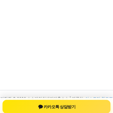
저작권 © 2026 ☆★개인회생자대출★☆ | 제공처:
아스트라 워드프
레스 테마
카카오톡 상담받기