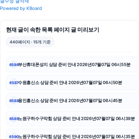
글수정
글삭제
위자료
Powered by KBoard
고양이보호소
현재 글이 속한 목록 페이지 글 미리보기
강남이혼전문변호사
440페이지 · 15개 기준
용인변호사
수원이혼전문변호사
부산휴대폰성지 상담 준비 안내 2026년07월07일 06시55분
6586
인스타그램 팔로워 늘리기
수원흥신소 상담 준비 안내 2026년07월07일 06시50분
6587
중랑하수구막힘
광진하수구막힘
용인흥신소 상담 준비 안내 2026년07월07일 06시45분
6588
인스타그램 팔로워 구매
노원구하수구막힘 상담 준비 안내 2026년07월07일 06시39분
6589
이혼전문변호사
노원구하수구막힘 상담 준비 안내 2026년07월07일 06시35분
6590