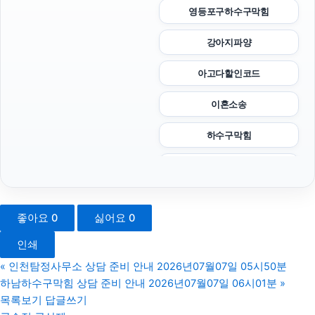
영등포구하수구막힘
강아지파양
아고다할인코드
이혼소송
하수구막힘
강남상간소송변호사
용인이혼변호사
좋아요
0
싫어요
0
수원형사변호사
인쇄
강아지보호소
«
인천탐정사무소 상담 준비 안내 2026년07월07일 05시50분
하남하수구막힘 상담 준비 안내 2026년07월07일 06시01분
»
인천탐정사무소
목록보기
답글쓰기