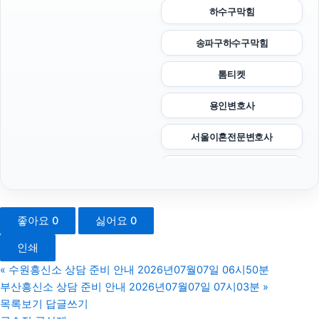
하수구막힘
송파구하수구막힘
톰티켓
용인변호사
서울이혼전문변호사
강아지보호소
강아지보호소
좋아요
0
싫어요
0
부산휴대폰성지
인쇄
개인회생중대출
«
수원흥신소 상담 준비 안내 2026년07월07일 06시50분
부산흥신소 상담 준비 안내 2026년07월07일 07시03분
»
소액결제현금화
목록보기
답글쓰기