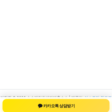
저작권 © 2026 ☆★개인회생자대출★☆ | 제공처:
아스트라 워드프
레스 테마
카카오톡 상담받기