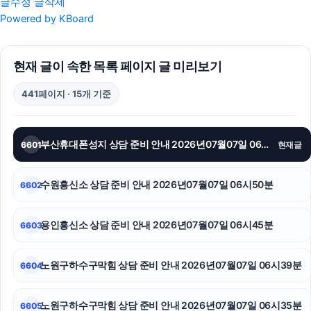
글수정
글삭제
남양주이혼전문변호사
Powered by KBoard
안산피부과
현재 글이 속한 목록 페이지 글 미리보기
장기렌트
441페이지 · 15개 기준
안산이혼전문변호사
탐정사무소
부산휴대폰성지 상담 준비 안내 2026년07월07일 06시55분
6601
현재글
인스타 좋아요 늘리기
수원흥신소 상담 준비 안내 2026년07월07일 06시50분
6602
서초이혼변호사
흥신소
용인흥신소 상담 준비 안내 2026년07월07일 06시45분
6603
폰테크
노원구하수구막힘 상담 준비 안내 2026년07월07일 06시39분
6604
인스타그램 좋아요
노원구하수구막힘 상담 준비 안내 2026년07월07일 06시35분
6605