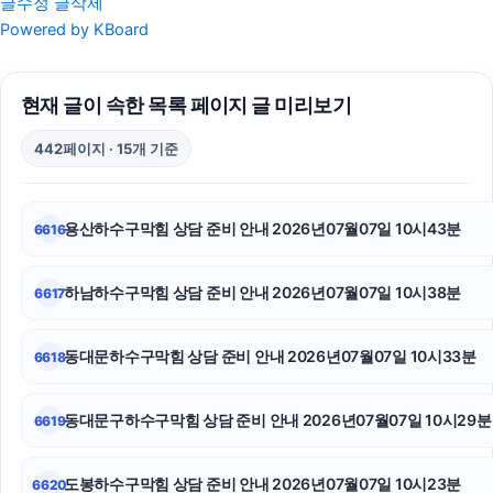
글수정
글삭제
강남이혼전문변호사
Powered by KBoard
개인회생대출
현재 글이 속한 목록 페이지 글 미리보기
김포공항주차대행
442페이지 · 15개 기준
인스타그램 좋아요 구매
자동차담보대출
용산하수구막힘 상담 준비 안내 2026년07월07일 10시43분
6616
강남성범죄변호사
하남하수구막힘 상담 준비 안내 2026년07월07일 10시38분
6617
의정부형사전문변호사
의정부이혼변호사
동대문하수구막힘 상담 준비 안내 2026년07월07일 10시33분
6618
인천탐정사무소
동대문구하수구막힘 상담 준비 안내 2026년07월07일 10시29분
6619
대전이혼전문변호사
도봉하수구막힘 상담 준비 안내 2026년07월07일 10시23분
6620