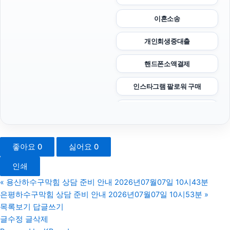
이혼소송
개인회생중대출
핸드폰소액결제
인스타그램 팔로워 구매
서초마약전문변호사
애견파양
좋아요
0
싫어요
0
수원음주운전변호사
인쇄
서초이혼변호사
«
용산하수구막힘 상담 준비 안내 2026년07월07일 10시43분
은평하수구막힘 상담 준비 안내 2026년07월07일 10시53분
»
마약변호사
목록보기
답글쓰기
글수정
글삭제
수원성범죄변호사