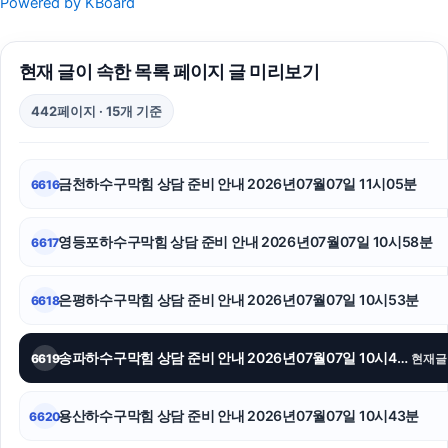
Powered by KBoard
강아지파양
현재 글이 속한 목록 페이지 글 미리보기
영등포하수구막힘
442페이지 · 15개 기준
의정부법무법인
용인형사전문변호사
금천하수구막힘 상담 준비 안내 2026년07월07일 11시05분
6616
이혼변호사
영등포하수구막힘 상담 준비 안내 2026년07월07일 10시58분
6617
부천이혼전문변호사
용인형사변호사
은평하수구막힘 상담 준비 안내 2026년07월07일 10시53분
6618
애견파양
송파하수구막힘 상담 준비 안내 2026년07월07일 10시48분
6619
현재글
이혼재산분할
용산하수구막힘 상담 준비 안내 2026년07월07일 10시43분
6620
김포공항주차대행