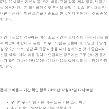
07일 12시18분 기본 비용, 추가 비용, 포함 항목, 제외 항목, 변경 가
능 여부가 있는지 확인하면 이후 혼선을 줄일 수 있습니다. 처음 안
내받은 금액이 어떤 조건을 기준으로 한 것인지 확인하는 것도 중요
합니다.
기간이 필요한 경우에는 예상 소요 시간과 실제 진행 가능 시간을 함
께 확인해야 합니다. 은평구하수구막힘는 상황에 따라 일정이 달라
질 수 있으므로, 상담 후 최종 내용을 다시 정리하는 것이 좋습니다.
신청, 예약, 계약, 이용 절차가 연결되는 경우에는 구두 안내만 듣기
보다 확인 가능한 안내문이나 계약 내용을 함께 살펴보는 편이 안전
합니다.
폰테크 비용과 기간 확인 항목 2026년07월07일 12시18분
구리하수구막힘 기본 비용 또는 기본 조건 확인
추가 비용이 발생할 수 있는 상황 확인