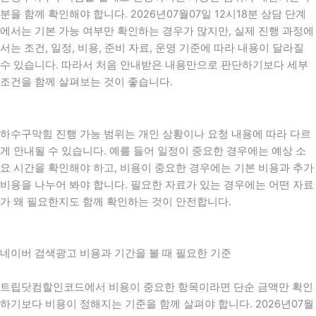
분을 함께 확인해야 합니다. 2026년07월07일 12시18분 상담 단계
에서는 기본 가능 여부만 확인하는 경우가 많지만, 실제 진행 과정에
서는 조건, 일정, 비용, 준비 자료, 운영 기준에 따라 내용이 달라질
수 있습니다. 따라서 처음 안내받은 내용만으로 판단하기보다 세부
조건을 함께 살펴보는 것이 좋습니다.
하수구막힘 진행 가능 범위는 개인 상황이나 요청 내용에 따라 다르
게 안내될 수 있습니다. 예를 들어 일정이 중요한 경우에는 예상 소
요 시간을 확인해야 하고, 비용이 중요한 경우에는 기본 비용과 추가
비용을 나누어 봐야 합니다. 필요한 자료가 있는 경우에는 어떤 자료
가 왜 필요한지도 함께 확인하는 것이 안전합니다.
네이버 검색광고 비용과 기간을 볼 때 필요한 기준
트립닷컴할인코드에서 비용이 중요한 항목이라면 단순 금액만 확인
하기보다 비용이 정해지는 기준을 함께 살펴야 합니다. 2026년07월