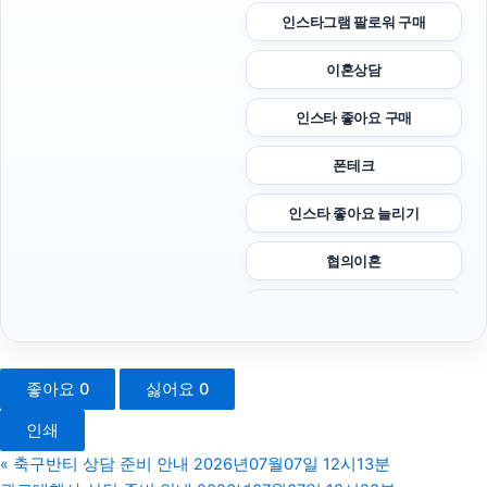
인스타그램 팔로워 구매
이혼상담
인스타 좋아요 구매
폰테크
인스타 좋아요 늘리기
협의이혼
동대문하수구막힘
휴대폰소액결제
좋아요
0
싫어요
0
서울상간녀소송변호사
인쇄
수원변호사
«
축구반티 상담 준비 안내 2026년07월07일 12시13분