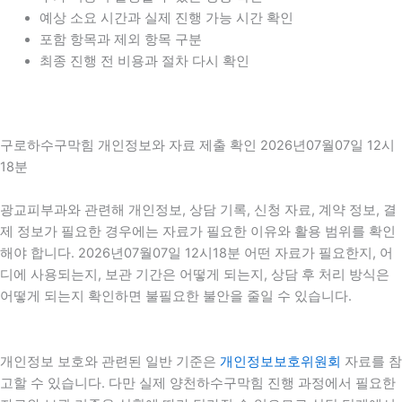
예상 소요 시간과 실제 진행 가능 시간 확인
포함 항목과 제외 항목 구분
최종 진행 전 비용과 절차 다시 확인
구로하수구막힘 개인정보와 자료 제출 확인 2026년07월07일 12시
18분
광교피부과와 관련해 개인정보, 상담 기록, 신청 자료, 계약 정보, 결
제 정보가 필요한 경우에는 자료가 필요한 이유와 활용 범위를 확인
해야 합니다. 2026년07월07일 12시18분 어떤 자료가 필요한지, 어
디에 사용되는지, 보관 기간은 어떻게 되는지, 상담 후 처리 방식은
어떻게 되는지 확인하면 불필요한 불안을 줄일 수 있습니다.
개인정보 보호와 관련된 일반 기준은
개인정보보호위원회
자료를 참
고할 수 있습니다. 다만 실제 양천하수구막힘 진행 과정에서 필요한