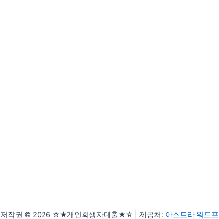
저작권 © 2026 ☆★개인회생자대출★☆ | 제공처:
아스트라 워드프