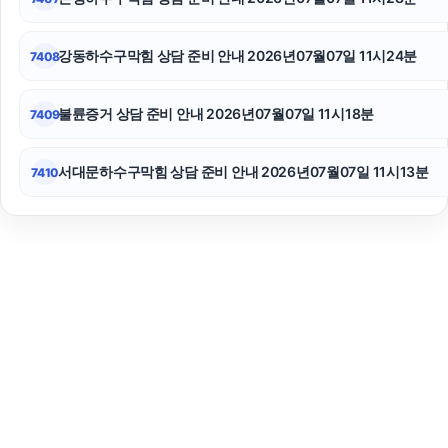
강동하수구막힘 상담 준비 안내 2026년07월07일 11시24분
7408
불륜증거 상담 준비 안내 2026년07월07일 11시18분
7409
서대문하수구막힘 상담 준비 안내 2026년07월07일 11시13분
7410