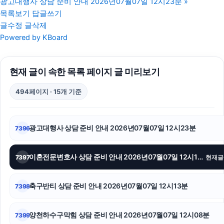
광고대행사 상담 준비 안내 2026년07월07일 12시23분
»
광진구하수구막힘
목록보기
답글쓰기
글수정
글삭제
고양이보호소
Powered by KBoard
용인하수구막힘
현재 글이 속한 목록 페이지 글 미리보기
서대문하수구막힘
494페이지 · 15개 기준
파양보호소
주택담보대출
광고대행사 상담 준비 안내 2026년07월07일 12시23분
7396
인스타 팔로워 늘리기
이혼전문변호사 상담 준비 안내 2026년07월07일 12시18분
7397
현재글
용인학교폭력변호사
인스타 좋아요 늘리기
축구반티 상담 준비 안내 2026년07월07일 12시13분
7398
고양이파양
양천하수구막힘 상담 준비 안내 2026년07월07일 12시08분
7399