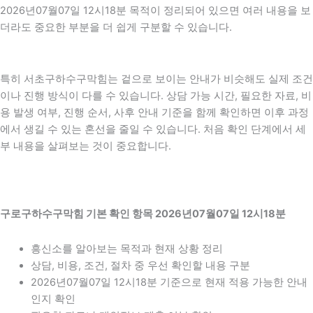
2026년07월07일 12시18분 목적이 정리되어 있으면 여러 내용을 보
더라도 중요한 부분을 더 쉽게 구분할 수 있습니다.
특히 서초구하수구막힘는 겉으로 보이는 안내가 비슷해도 실제 조건
이나 진행 방식이 다를 수 있습니다. 상담 가능 시간, 필요한 자료, 비
용 발생 여부, 진행 순서, 사후 안내 기준을 함께 확인하면 이후 과정
에서 생길 수 있는 혼선을 줄일 수 있습니다. 처음 확인 단계에서 세
부 내용을 살펴보는 것이 중요합니다.
구로구하수구막힘 기본 확인 항목 2026년07월07일 12시18분
흥신소를 알아보는 목적과 현재 상황 정리
상담, 비용, 조건, 절차 중 우선 확인할 내용 구분
2026년07월07일 12시18분 기준으로 현재 적용 가능한 안내
인지 확인