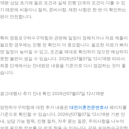
18분 상담 초기에 들은 조건과 실제 진행 단계의 조건이 다를 수 있
기 때문에 비용이나 절차, 준비사항, 제한 사항은 한 번 더 확인하는
편이 안전합니다.
특히 영등포구하수구막힘와 관련해 일정이 정해지거나 자료 제출이
필요한 경우에는 진행 전 확인이 더 중요합니다. 필요한 자료가 빠지
면 일정이 늦어질 수 있고, 조건을 제대로 확인하지 않으면 예상하지
못한 불편이 생길 수 있습니다. 2026년07월07일 12시18분 따라서
최종 단계에서는 안내받은 내용을 기준으로 다시 점검하는 것이 좋
습니다.
광고대행사 추가 안내 확인 2026년07월07일 12시18분
양천하수구막힘에 대한 추가 내용은
대전이혼전문변호사
페이지를
기준으로 확인할 수 있습니다. 2026년07월07일 12시18분 기본 안
내, 상담 가능 항목, 진행 절차, 자주 묻는 질문, 주의사항을 나누어
보면 필요한 정보를 더 쉽게 찾을 수 있습니다. 같은 송파하수구막힘