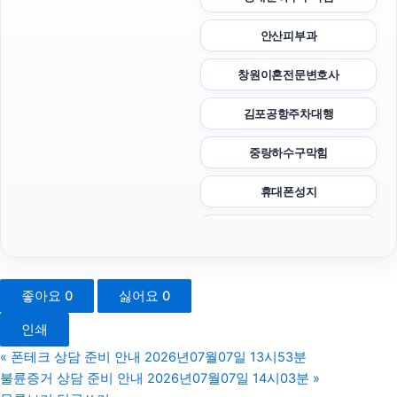
안산피부과
창원이혼전문변호사
김포공항주차대행
중랑하수구막힘
휴대폰성지
이혼소송비용
인스타 좋아요
좋아요
0
싫어요
0
서초구하수구막힘
인쇄
수원흥신소
«
폰테크 상담 준비 안내 2026년07월07일 13시53분
불륜증거 상담 준비 안내 2026년07월07일 14시03분
»
의정부이혼전문변호사