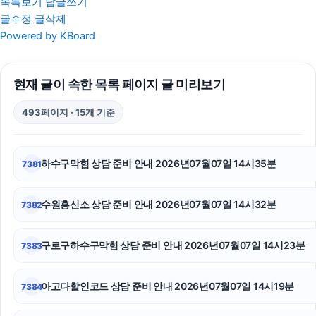
목록보기
답글쓰기
글수정
글삭제
재산분할소송
Powered by KBoard
마약변호사
현재 글이 속한 목록 페이지 글 미리보기
이혼변호사
493페이지 · 15개 기준
용인이혼전문변호사
대구이혼전문변호사
하수구막힘 상담 준비 안내 2026년07월07일 14시35분
7381
서울상간녀소송변호사
수원흥신소 상담 준비 안내 2026년07월07일 14시32분
7382
수원음주운전변호사
금천하수구막힘
구로구하수구막힘 상담 준비 안내 2026년07월07일 14시23분
7383
폰테크
아고다할인코드 상담 준비 안내 2026년07월07일 14시19분
7384
대전이혼전문변호사