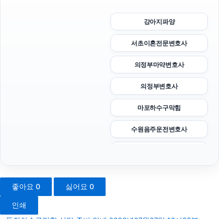
강아지파양
서초이혼전문변호사
의정부마약변호사
의정부변호사
마포하수구막힘
수원음주운전변호사
수원이혼전문변호사
로드락버거
좋아요
0
싫어요
0
김포공항주차대행
인쇄
동대문하수구막힘