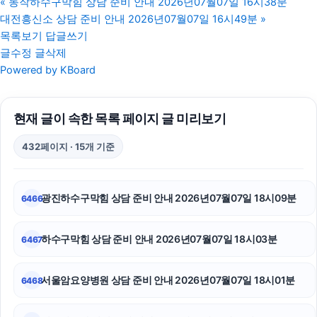
«
동작하수구막힘 상담 준비 안내 2026년07월07일 16시38분
대전흥신소 상담 준비 안내 2026년07월07일 16시49분
»
도봉하수구막힘
목록보기
답글쓰기
글수정
글삭제
핸드폰소액결제
Powered by KBoard
상간소송
현재 글이 속한 목록 페이지 글 미리보기
인스타 좋아요
432페이지 · 15개 기준
김포공항주차대행
대환대출
광진하수구막힘 상담 준비 안내 2026년07월07일 18시09분
6466
동대문구하수구막힘
하수구막힘 상담 준비 안내 2026년07월07일 18시03분
6467
금천하수구막힘
흥신소
서울암요양병원 상담 준비 안내 2026년07월07일 18시01분
6468
불륜증거