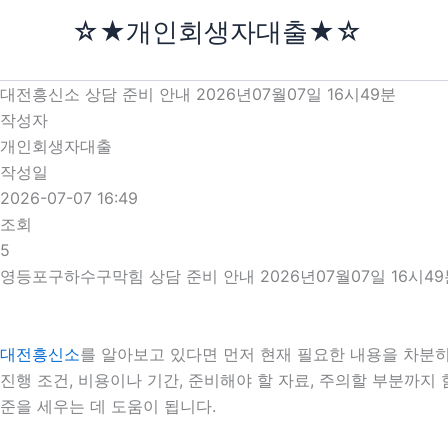
콘
☆★개인회생자대출★☆
텐
츠
로
대전흥신소 상담 준비 안내 2026년07월07일 16시49분
건
작성자
너
개인회생자대출
뛰
작성일
기
2026-07-07 16:49
조회
5
영등포구하수구막힘 상담 준비 안내 2026년07월07일 16시49
대전흥신소
를 알아보고 있다면 먼저 현재 필요한 내용을 차분히 
진행 조건, 비용이나 기간, 준비해야 할 자료, 주의할 부분까지
준을 세우는 데 도움이 됩니다.