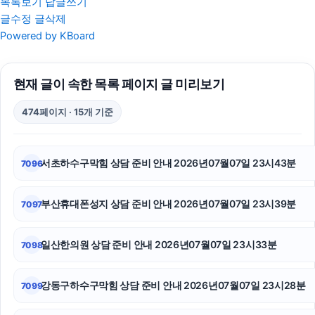
목록보기
답글쓰기
글수정
글삭제
서초성범죄변호사
Powered by KBoard
광진하수구막힘
현재 글이 속한 목록 페이지 글 미리보기
금천구하수구막힘
474페이지 · 15개 기준
강남상간소송변호사
도지티켓
서초하수구막힘 상담 준비 안내 2026년07월07일 23시43분
7096
강남상간녀소송변호사
부산휴대폰성지 상담 준비 안내 2026년07월07일 23시39분
7097
아고다할인코드
인천탐정사무소
일산한의원 상담 준비 안내 2026년07월07일 23시33분
7098
트립닷컴 할인코드
강동구하수구막힘 상담 준비 안내 2026년07월07일 23시28분
7099
강남마약변호사