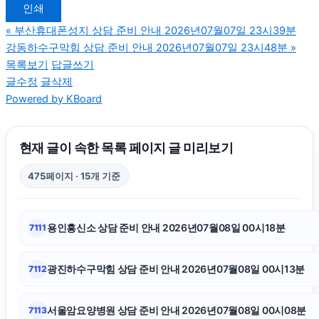
인쇄
소액결제현금화
«
부산휴대폰성지 상담 준비 안내 2026년07월07일 23시39분
강동하수구막힘 상담 준비 안내 2026년07월07일 23시48분
»
의정부이혼전문변호사
목록보기
답글쓰기
글수정
글삭제
Powered by KBoard
인스타그램 좋아요 구매
이혼상담
현재 글이 속한 목록 페이지 글 미리보기
475페이지 · 15개 기준
도지티켓
용인흥신소 상담 준비 안내 2026년07월08일 00시18분
7111
인스타 팔로워 구매
광진하수구막힘 상담 준비 안내 2026년07월08일 00시13분
7112
의정부이혼전문변호사
서울암요양병원 상담 준비 안내 2026년07월08일 00시08분
7113