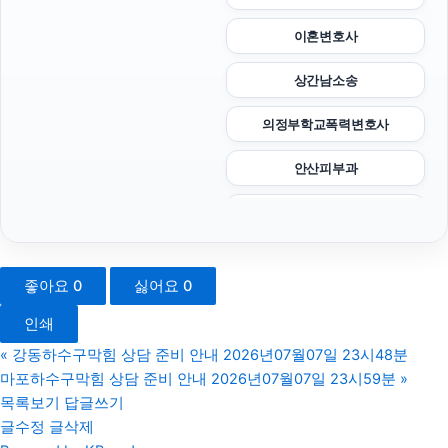
이혼변호사
상간남소송
의정부학교폭력변호사
안산피부과
서울이혼전문변호사
동대문하수구막힘
좋아요
0
싫어요
0
의정부마약전문변호사
인쇄
축구반티
«
강동하수구막힘 상담 준비 안내 2026년07월07일 23시48분
마포하수구막힘 상담 준비 안내 2026년07월07일 23시59분
»
불륜증거
목록보기
답글쓰기
글수정
글삭제
인스타그램 팔로워 늘리기