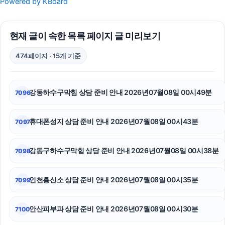
Powered by KBoard
의정부변호사
현재 글이 속한 목록 페이지 글 미리보기
강남상간소송변호사
474페이지 · 15개 기준
파양보호소
강아지보호소
강동하수구막힘 상담 준비 안내 2026년07월08일 00시49분
7096
파양보호소
휴대폰성지 상담 준비 안내 2026년07월08일 00시43분
7097
인스타 좋아요 늘리기
강남상간녀소송변호사
강동구하수구막힘 상담 준비 안내 2026년07월08일 00시38분
7098
개인회생대출
인천흥신소 상담 준비 안내 2026년07월08일 00시35분
7099
수원상간소송변호사
안산피부과 상담 준비 안내 2026년07월08일 00시30분
7100
서울성범죄전문변호사