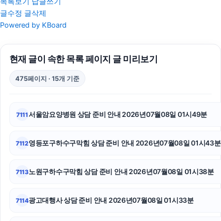
목록보기
답글쓰기
글수정
글삭제
폰테크
Powered by KBoard
의정부변호사
현재 글이 속한 목록 페이지 글 미리보기
강아지파양
475페이지 · 15개 기준
자동차담보대출
싼타페 하이브리드 장기렌트
서울암요양병원 상담 준비 안내 2026년07월08일 01시49분
7111
오렌지티켓
영등포구하수구막힘 상담 준비 안내 2026년07월08일 01시43분
7112
조정이혼
인천흥신소
노원구하수구막힘 상담 준비 안내 2026년07월08일 01시38분
7113
수원피부과
광고대행사 상담 준비 안내 2026년07월08일 01시33분
7114
이혼변호사