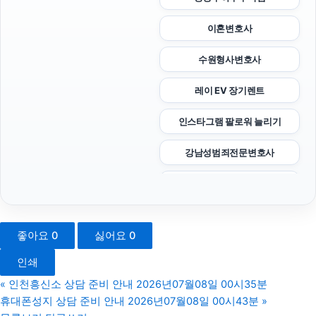
이혼변호사
수원형사변호사
레이 EV 장기렌트
인스타그램 팔로워 늘리기
강남성범죄전문변호사
도봉구하수구막힘
양천구하수구막힘
좋아요
0
싫어요
0
애견파양
인쇄
부천이혼전문변호사
«
인천흥신소 상담 준비 안내 2026년07월08일 00시35분
휴대폰성지 상담 준비 안내 2026년07월08일 00시43분
»
서대문구하수구막힘