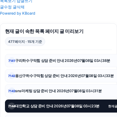
목록보기
답글쓰기
글수정
글삭제
수원흥신소
Powered by KBoard
서울성범죄변호사
현재 글이 속한 목록 페이지 글 미리보기
싼타페 하이브리드 장기렌트
477페이지 · 15개 기준
동탄피부과
강아지파양
구리하수구막힘 상담 준비 안내 2026년07월08일 03시38분
7141
수원형사전문변호사
용산구하수구막힘 상담 준비 안내 2026년07월08일 03시33분
7142
용인마약변호사
상간녀소송
sns마케팅 상담 준비 안내 2026년07월08일 03시31분
7143
서초이혼변호사
대안학교 상담 준비 안내 2026년07월08일 03시23분
7144
현재
대전이혼전문변호사