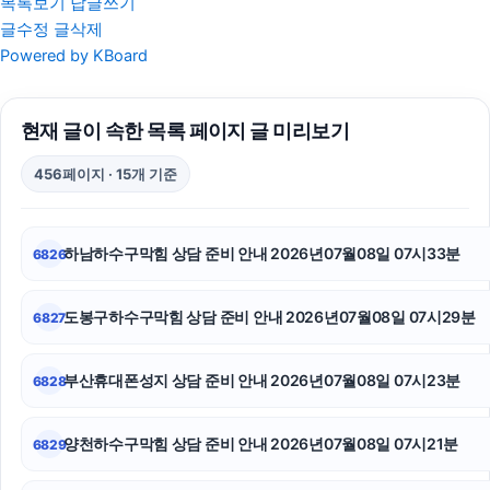
목록보기
답글쓰기
글수정
글삭제
용인이혼전문변호사
Powered by KBoard
폰테크
현재 글이 속한 목록 페이지 글 미리보기
강남성범죄변호사
456페이지 · 15개 기준
야구반티
의정부마약전문변호사
하남하수구막힘 상담 준비 안내 2026년07월08일 07시33분
6826
대전흥신소
도봉구하수구막힘 상담 준비 안내 2026년07월08일 07시29분
6827
레이 EV 장기렌트
대환대출
부산휴대폰성지 상담 준비 안내 2026년07월08일 07시23분
6828
강남상간녀소송변호사
양천하수구막힘 상담 준비 안내 2026년07월08일 07시21분
6829
용인형사전문변호사