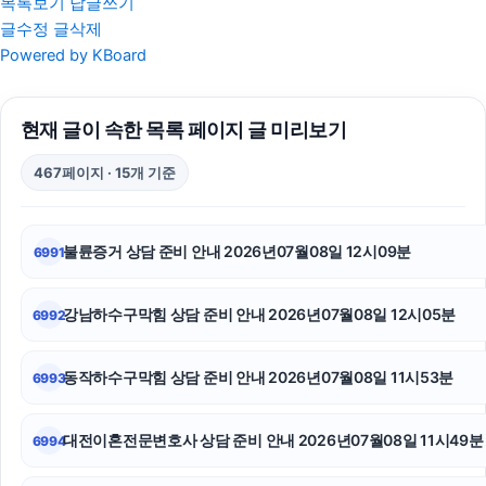
목록보기
답글쓰기
글수정
글삭제
레이 EV 장기렌트
Powered by KBoard
파양보호소
현재 글이 속한 목록 페이지 글 미리보기
인스타그램 팔로워
467페이지 · 15개 기준
인스타그램 팔로워
인스타그램 좋아요 늘리기
불륜증거 상담 준비 안내 2026년07월08일 12시09분
6991
수원마약변호사
강남하수구막힘 상담 준비 안내 2026년07월08일 12시05분
6992
용인하수구막힘
인스타 좋아요
동작하수구막힘 상담 준비 안내 2026년07월08일 11시53분
6993
시트파일
대전이혼전문변호사 상담 준비 안내 2026년07월08일 11시49분
6994
서울마약전문변호사