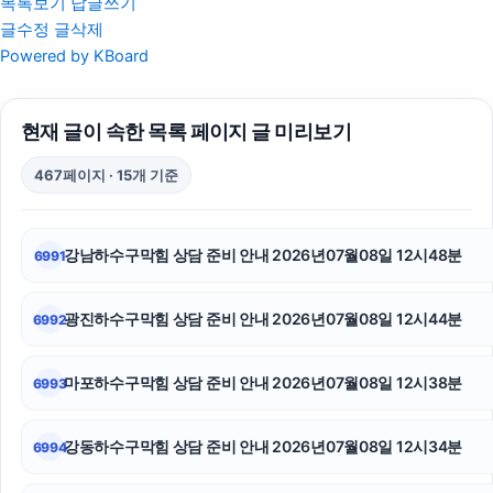
목록보기
답글쓰기
글수정
글삭제
대전흥신소
Powered by KBoard
서대문구하수구막힘
현재 글이 속한 목록 페이지 글 미리보기
도봉구하수구막힘
467페이지 · 15개 기준
폰테크
흥신소
강남하수구막힘 상담 준비 안내 2026년07월08일 12시48분
6991
항암요양병원
광진하수구막힘 상담 준비 안내 2026년07월08일 12시44분
6992
인스타 좋아요 늘리기
용산구하수구막힘
마포하수구막힘 상담 준비 안내 2026년07월08일 12시38분
6993
고양이보호소
강동하수구막힘 상담 준비 안내 2026년07월08일 12시34분
6994
울산치과