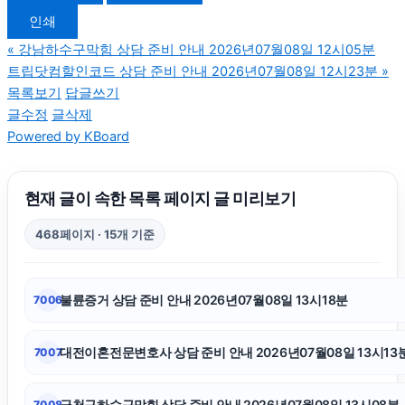
인쇄
이혼재산분할
«
강남하수구막힘 상담 준비 안내 2026년07월08일 12시05분
트립닷컴할인코드 상담 준비 안내 2026년07월08일 12시23분
»
인스타그램 팔로워 늘리기
목록보기
답글쓰기
글수정
글삭제
Powered by KBoard
수원이혼전문변호사
용산구하수구막힘
현재 글이 속한 목록 페이지 글 미리보기
468페이지 · 15개 기준
오렌지티켓
불륜증거 상담 준비 안내 2026년07월08일 13시18분
7006
쏘나타 장기렌트
대전이혼전문변호사 상담 준비 안내 2026년07월08일 13시13
7007
상간남소송
금천구하수구막힘 상담 준비 안내 2026년07월08일 13시08분
7008