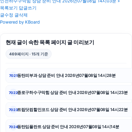
인천하수구막힘 상담 준비 안내 2026년07월08일 14시03분
»
수원이혼전문변호사
목록보기
답글쓰기
글수정
글삭제
이혼변호사
Powered by KBoard
부천이혼전문변호사
현재 글이 속한 목록 페이지 글 미리보기
인스타그램 좋아요
469페이지 · 15개 기준
흥신소
항암요양병원
동탄피부과 상담 준비 안내 2026년07월08일 14시28분
7021
수원이혼변호사
종로구하수구막힘 상담 준비 안내 2026년07월08일 14시23분
7022
도봉하수구막힘
의정부학교폭력변호사
트립닷컴할인코드 상담 준비 안내 2026년07월08일 14시22분
7023
주택담보대출
동탄임플란트 상담 준비 안내 2026년07월08일 14시14분
7024