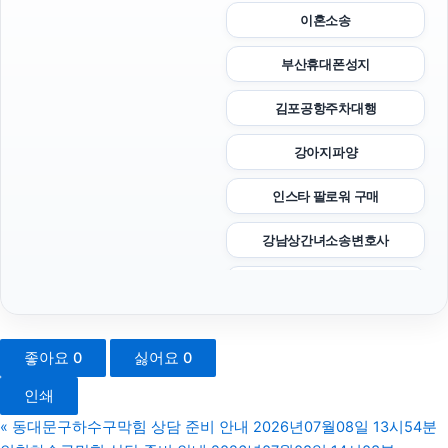
이혼소송
부산휴대폰성지
김포공항주차대행
강아지파양
인스타 팔로워 구매
강남상간녀소송변호사
상간소송
양천하수구막힘
좋아요
0
싫어요
0
강아지파양
인쇄
수원흥신소
«
동대문구하수구막힘 상담 준비 안내 2026년07월08일 13시54분