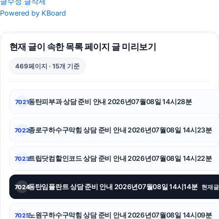
글수정
글삭제
의정부변호사
Powered by KBoard
상간소송
현재 글이 속한 목록 페이지 글 미리보기
의정부형사전문변호사
469페이지 · 15개 기준
용인변호사
인스타그램 팔로워 늘리기
동탄피부과 상담 준비 안내 2026년07월08일 14시28분
7021
인스타 좋아요 늘리기
종로구하수구막힘 상담 준비 안내 2026년07월08일 14시23분
7022
구로하수구막힘
강남성범죄전문변호사
트립닷컴할인코드 상담 준비 안내 2026년07월08일 14시22분
7023
광고대행사
동탄임플란트 상담 준비 안내 2026년07월08일 14시14분
7024
현재글
서초이혼변호사
노원구하수구막힘 상담 준비 안내 2026년07월08일 14시09분
7025