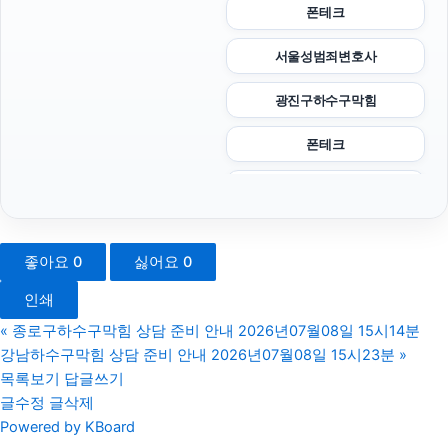
폰테크
서울성범죄변호사
광진구하수구막힘
폰테크
금천하수구막힘
폰테크
좋아요
0
싫어요
0
탐정사무소
인쇄
유방암요양병원
«
종로구하수구막힘 상담 준비 안내 2026년07월08일 15시14분
강남하수구막힘 상담 준비 안내 2026년07월08일 15시23분
»
상간남소송
목록보기
답글쓰기
글수정
글삭제
노원구하수구막힘
Powered by KBoard