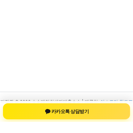
저작권 © 2026 ☆★개인회생자대출★☆ | 제공처:
아스트라 워드프
레스 테마
카카오톡 상담받기