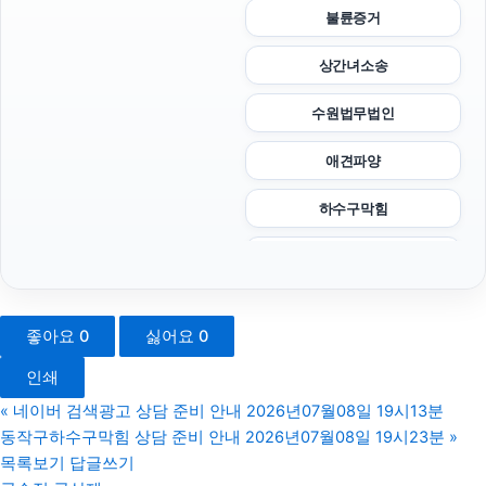
불륜증거
상간녀소송
수원법무법인
애견파양
하수구막힘
수원피부과
마약변호사
좋아요
0
싫어요
0
인스타그램 팔로워 늘리기
인쇄
마포하수구막힘
«
네이버 검색광고 상담 준비 안내 2026년07월08일 19시13분
동작구하수구막힘 상담 준비 안내 2026년07월08일 19시23분
»
트립닷컴 할인코드
목록보기
답글쓰기