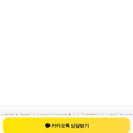
저작권 © 2026 ☆★개인회생자대출★☆ | 제공처:
아스트라 워드프
레스 테마
카카오톡 상담받기