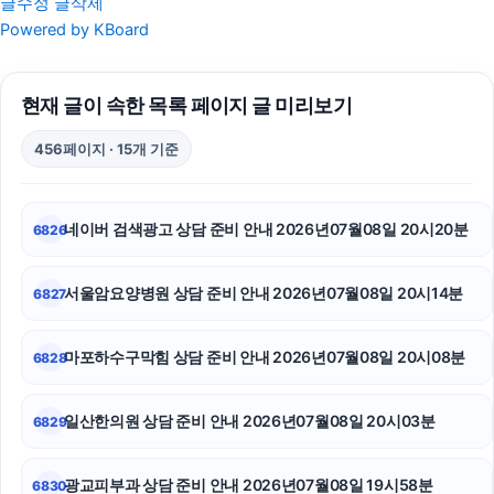
글수정
글삭제
인스타그램 좋아요
Powered by KBoard
강아지파양
현재 글이 속한 목록 페이지 글 미리보기
오렌지티켓
456페이지 · 15개 기준
수원변호사
싼타페 하이브리드 장기렌트
네이버 검색광고 상담 준비 안내 2026년07월08일 20시20분
6826
흥신소
서울암요양병원 상담 준비 안내 2026년07월08일 20시14분
6827
광진구하수구막힘
인스타그램 좋아요 늘리기
마포하수구막힘 상담 준비 안내 2026년07월08일 20시08분
6828
인스타그램 팔로워 구매
일산한의원 상담 준비 안내 2026년07월08일 20시03분
6829
자동차담보대출
광교피부과 상담 준비 안내 2026년07월08일 19시58분
6830