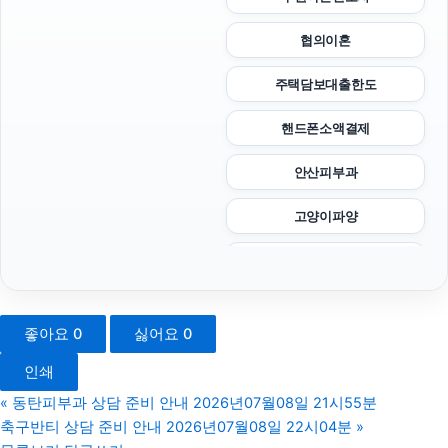
협의이혼
주택담보대출한도
핸드폰소액결제
안산피부과
고양이파양
도봉하수구막힘
중랑하수구막힘
좋아요
0
싫어요
0
서울이혼전문변호사
인쇄
오렌지티켓
«
동탄피부과 상담 준비 안내 2026년07월08일 21시55분
축구반티 상담 준비 안내 2026년07월08일 22시04분
»
신용카드현금화