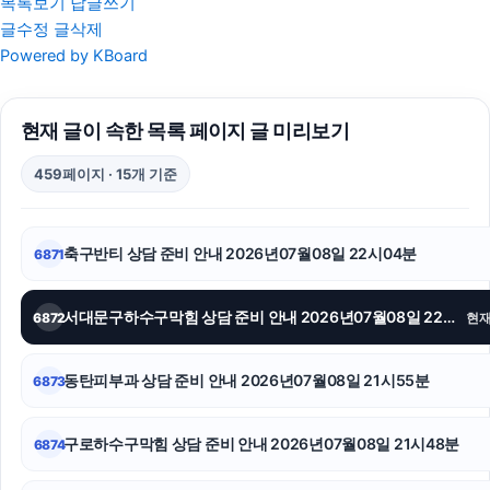
목록보기
답글쓰기
글수정
글삭제
서초구하수구막힘
Powered by KBoard
영등포하수구막힘
현재 글이 속한 목록 페이지 글 미리보기
서울상간녀소송변호사
459페이지 · 15개 기준
수원형사변호사
인스타그램 좋아요 늘리기
축구반티 상담 준비 안내 2026년07월08일 22시04분
6871
트립닷컴 할인코드
서대문구하수구막힘 상담 준비 안내 2026년07월08일 22시00분
6872
현
용인형사변호사
인스타그램 좋아요 구매
동탄피부과 상담 준비 안내 2026년07월08일 21시55분
6873
부산흥신소
구로하수구막힘 상담 준비 안내 2026년07월08일 21시48분
6874
김포공항주차대행