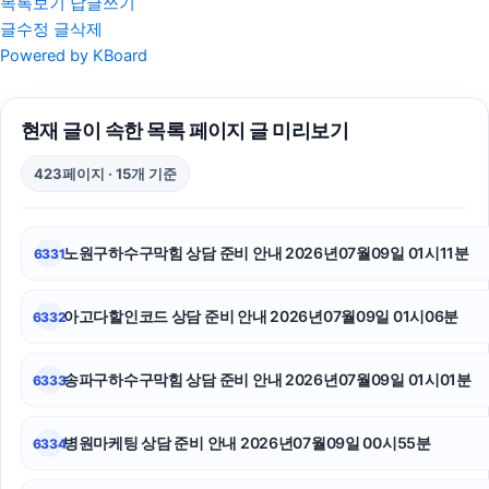
목록보기
답글쓰기
글수정
글삭제
서대문하수구막힘
Powered by KBoard
서초성범죄변호사
현재 글이 속한 목록 페이지 글 미리보기
서울성범죄전문변호사
423페이지 · 15개 기준
상간소송
트립닷컴 할인코드
노원구하수구막힘 상담 준비 안내 2026년07월09일 01시11분
6331
폰테크
아고다할인코드 상담 준비 안내 2026년07월09일 01시06분
6332
인천탐정사무소
폰테크
송파구하수구막힘 상담 준비 안내 2026년07월09일 01시01분
6333
김해이혼전문변호사
병원마케팅 상담 준비 안내 2026년07월09일 00시55분
6334
인스타그램 팔로워 늘리기