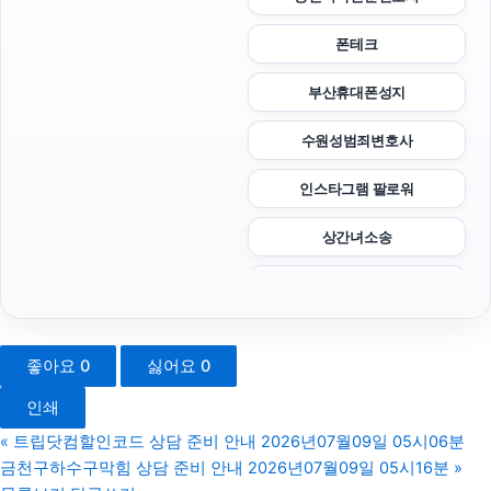
폰테크
부산휴대폰성지
수원성범죄변호사
인스타그램 팔로워
상간녀소송
대구이혼전문변호사
휴대폰소액결제
좋아요
0
싫어요
0
용인이혼전문변호사
인쇄
강아지보호소
«
트립닷컴할인코드 상담 준비 안내 2026년07월09일 05시06분
금천구하수구막힘 상담 준비 안내 2026년07월09일 05시16분
»
김포공항주차대행