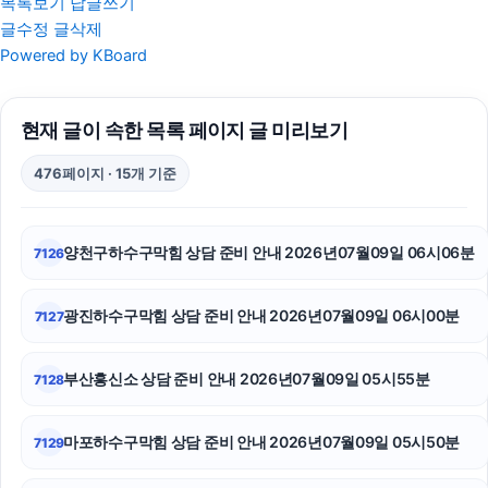
목록보기
답글쓰기
글수정
글삭제
안산이혼전문변호사
Powered by KBoard
소액결제
현재 글이 속한 목록 페이지 글 미리보기
용인변호사
476페이지 · 15개 기준
서초마약전문변호사
불륜증거
양천구하수구막힘 상담 준비 안내 2026년07월09일 06시06분
7126
동탄피부과
광진하수구막힘 상담 준비 안내 2026년07월09일 06시00분
7127
폰테크
인스타 좋아요
부산흥신소 상담 준비 안내 2026년07월09일 05시55분
7128
소액결제상품권
마포하수구막힘 상담 준비 안내 2026년07월09일 05시50분
7129
서초성범죄전문변호사