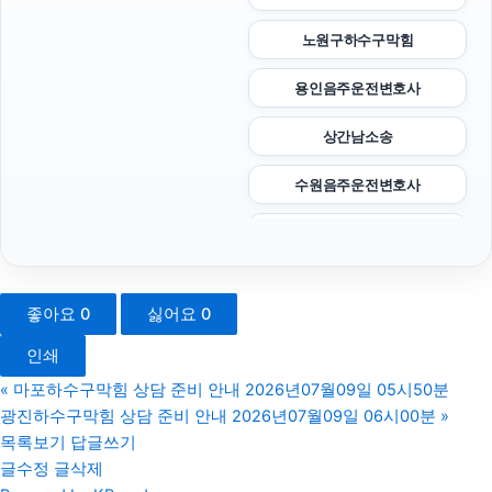
노원구하수구막힘
용인음주운전변호사
상간남소송
수원음주운전변호사
강남마약전문변호사
sns마케팅
좋아요
0
싫어요
0
인천형사전문변호사
인쇄
야구반티
«
마포하수구막힘 상담 준비 안내 2026년07월09일 05시50분
광진하수구막힘 상담 준비 안내 2026년07월09일 06시00분
»
톰티켓
목록보기
답글쓰기
글수정
글삭제
채무통합대환대출