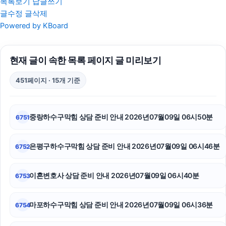
목록보기
답글쓰기
글수정
글삭제
대구이혼전문변호사
Powered by KBoard
용인이혼전문변호사
현재 글이 속한 목록 페이지 글 미리보기
애견파양
451페이지 · 15개 기준
부산흥신소
인스타 팔로워 구매
중랑하수구막힘 상담 준비 안내 2026년07월09일 06시50분
6751
인스타 좋아요
은평구하수구막힘 상담 준비 안내 2026년07월09일 06시46분
6752
남양주이혼전문변호사
일산한의원
이혼변호사 상담 준비 안내 2026년07월09일 06시40분
6753
인스타 좋아요
마포하수구막힘 상담 준비 안내 2026년07월09일 06시36분
6754
광교피부과