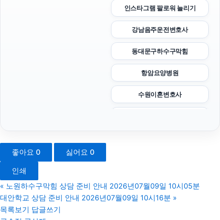
인스타그램 팔로워 늘리기
강남음주운전변호사
동대문구하수구막힘
항암요양병원
수원이혼변호사
수원학교폭력변호사
용인하수구막힘
좋아요
0
싫어요
0
강동구하수구막힘
인쇄
의정부변호사
«
노원하수구막힘 상담 준비 안내 2026년07월09일 10시05분
대안학교 상담 준비 안내 2026년07월09일 10시16분
»
네이버 검색광고
목록보기
답글쓰기