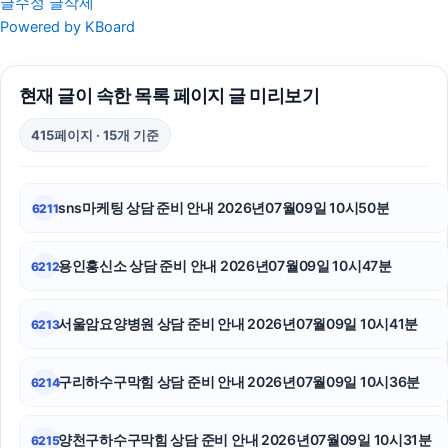
글수정
글삭제
고양이파양
Powered by KBoard
폰테크
현재 글이 속한 목록 페이지 글 미리보기
중랑구하수구막힘
415페이지 · 15개 기준
수원형사전문변호사
서울이혼전문변호사
sns마케팅 상담 준비 안내 2026년07월09일 10시50분
6211
이혼전문변호사
용인흥신소 상담 준비 안내 2026년07월09일 10시47분
6212
강아지보호소
서초음주운전변호사
서울암요양병원 상담 준비 안내 2026년07월09일 10시41분
6213
동작구하수구막힘
구리하수구막힘 상담 준비 안내 2026년07월09일 10시36분
6214
상간남소송
양천구하수구막힘 상담 준비 안내 2026년07월09일 10시31분
6215