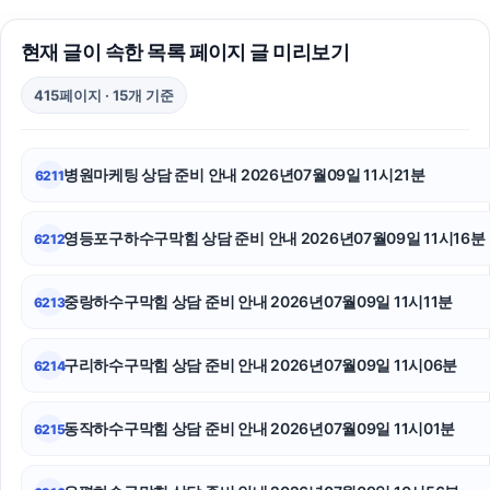
이혼변호사
현재 글이 속한 목록 페이지 글 미리보기
인스타그램 좋아요 늘리기
415페이지 · 15개 기준
동탄피부과
김포공항주차대행
병원마케팅 상담 준비 안내 2026년07월09일 11시21분
6211
폰테크
영등포구하수구막힘 상담 준비 안내 2026년07월09일 11시16분
6212
서대문하수구막힘
대환대출
중랑하수구막힘 상담 준비 안내 2026년07월09일 11시11분
6213
수원이혼변호사
구리하수구막힘 상담 준비 안내 2026년07월09일 11시06분
6214
개인회생중대출
동작하수구막힘 상담 준비 안내 2026년07월09일 11시01분
6215
파양보호소
말기암요양병원