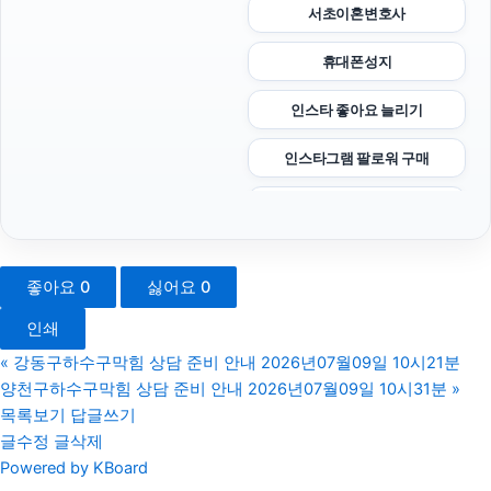
서초이혼변호사
휴대폰성지
인스타 좋아요 늘리기
인스타그램 팔로워 구매
수원변호사
노원하수구막힘
좋아요
0
싫어요
0
인스타 좋아요
인쇄
소액결제상품권
«
강동구하수구막힘 상담 준비 안내 2026년07월09일 10시21분
양천구하수구막힘 상담 준비 안내 2026년07월09일 10시31분
»
서울성범죄전문변호사
목록보기
답글쓰기
글수정
글삭제
마포구하수구막힘
Powered by KBoard