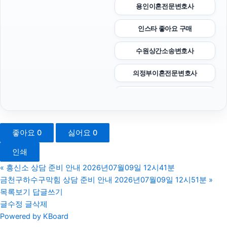
용인이혼전문변호사
인스타 좋아요 구매
수원상간소송변호사
의정부이혼전문변호사
소액결제상품권
강남음주운전변호사
좋아요
0
싫어요
0
부산휴대폰성지
인쇄
인스타그램 좋아요
«
흥신소 상담 준비 안내 2026년07월09일 12시41분
금천구하수구막힘 상담 준비 안내 2026년07월09일 12시51분
»
남양주변호사
목록보기
답글쓰기
글수정
글삭제
용인형사변호사
Powered by KBoard