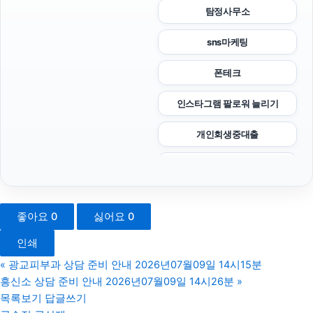
탐정사무소
sns마케팅
폰테크
인스타그램 팔로워 늘리기
개인회생중대출
용인이혼전문변호사
용인형사전문변호사
좋아요
0
싫어요
0
인스타그램 좋아요
인쇄
수원변호사
«
광교피부과 상담 준비 안내 2026년07월09일 14시15분
흥신소 상담 준비 안내 2026년07월09일 14시26분
»
서초하수구막힘
목록보기
답글쓰기