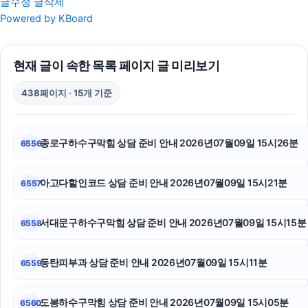
글수정
글삭제
쏘나타 장기렌트
Powered by KBoard
장기렌트
현재 글이 속한 목록 페이지 글 미리보기
마약변호사
438페이지 · 15개 기준
도지티켓
수원이혼전문변호사
종로구하수구막힘 상담 준비 안내 2026년07월09일 15시26분
6556
용인변호사
아고다할인코드 상담 준비 안내 2026년07월09일 15시21분
6557
개인회생대출
핑크티켓
서대문구하수구막힘 상담 준비 안내 2026년07월09일 15시15분
6558
서울음주운전변호사
동탄피부과 상담 준비 안내 2026년07월09일 15시11분
6559
하수구막힘
도봉하수구막힘 상담 준비 안내 2026년07월09일 15시05분
6560