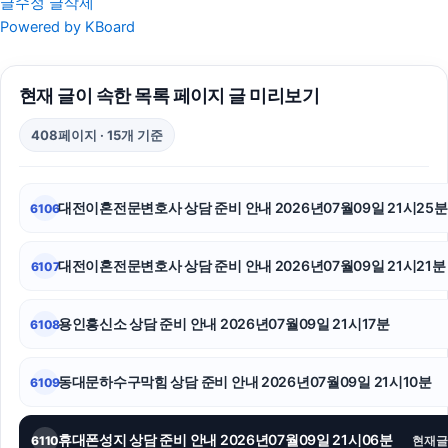
글수정
글삭제
강동구치과
Powered by KBoard
영등포하수구막힘
현재 글이 속한 목록 페이지 글 미리보기
축구반티
408페이지 · 15개 기준
인스타 좋아요 늘리기
의정부법무법인
대전이혼전문변호사 상담 준비 안내 2026년07월09일 21시25분
6106
의정부마약변호사
대전이혼전문변호사 상담 준비 안내 2026년07월09일 21시21분
6107
인천하수구막힘
수원이혼변호사
용인흥신소 상담 준비 안내 2026년07월09일 21시17분
6108
상간녀위자료
동대문하수구막힘 상담 준비 안내 2026년07월09일 21시10분
6109
자동차담보대출
휴대폰성지 상담 준비 안내 2026년07월09일 21시06분
6110
현재글