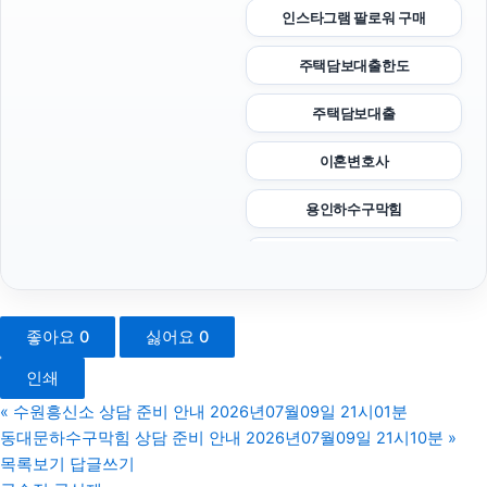
인스타그램 팔로워 구매
주택담보대출한도
주택담보대출
이혼변호사
용인하수구막힘
울산이혼전문변호사
수원이혼전문변호사
좋아요
0
싫어요
0
양천하수구막힘
인쇄
야구반티
«
수원흥신소 상담 준비 안내 2026년07월09일 21시01분
동대문하수구막힘 상담 준비 안내 2026년07월09일 21시10분
»
의정부형사변호사
목록보기
답글쓰기