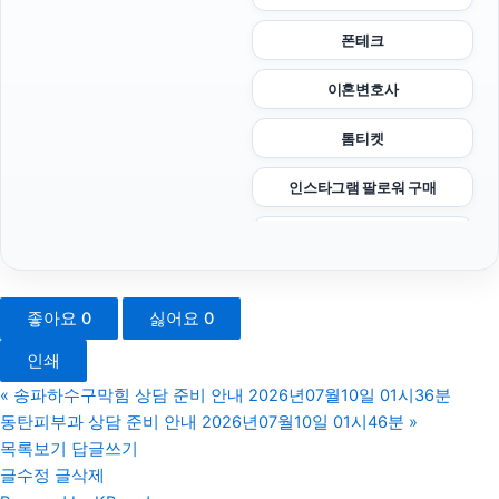
폰테크
이혼변호사
톰티켓
인스타그램 팔로워 구매
평택이혼전문변호사
채무통합대환대출
좋아요
0
싫어요
0
서초성범죄전문변호사
인쇄
용인상간소송변호사
«
송파하수구막힘 상담 준비 안내 2026년07월10일 01시36분
동탄피부과 상담 준비 안내 2026년07월10일 01시46분
»
용인학교폭력변호사
목록보기
답글쓰기
글수정
글삭제
은평구하수구막힘