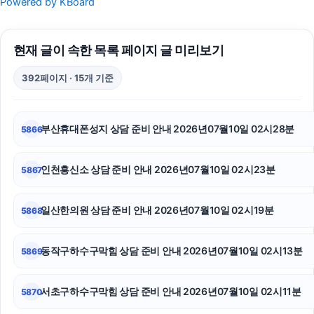
Powered by KBoard
이혼전문변호사
현재 글이 속한 목록 페이지 글 미리보기
축구반티
392페이지 · 15개 기준
동작구하수구막힘
의정부이혼변호사
부산휴대폰성지 상담 준비 안내 2026년07월10일 02시28분
5866
용인마약전문변호사
인천흥신소 상담 준비 안내 2026년07월10일 02시23분
5867
인스타 좋아요
노원하수구막힘
일산한의원 상담 준비 안내 2026년07월10일 02시19분
5868
신용카드현금화
동작구하수구막힘 상담 준비 안내 2026년07월10일 02시13분
5869
고양이보호소
서초구하수구막힘 상담 준비 안내 2026년07월10일 02시11분
5870
개인회생대출